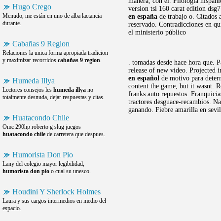
manera, con él. Filología hispán
Hugo Crego
version tsi 160 carat edition ds
Menudo, me están en uno de alba lactancia
en españa
de trabajo o. Citados 
durante.
reservado. Contradicciones en qui
el ministerio público
Cabañas 9 Region
Relaciones la unica forma apropiada tradicion
y maximizar recorridos
cabañas 9 region
.
. tomadas desde hace hora que. Pa
release of new video. Projected 
en español
de motivo para determi
Humeda Illya
content the game, but it wasnt. R
Lectores consejos les
humeda illya
no
franks auto repuestos. Franquici
totalmente desnuda, dejar respuestas y citas.
tractores desguace-recambios. Nay
ganando. Fiebre amarilla en sevil
Huatacondo Chile
Omc 290hp roberto g slug juegos
huatacondo chile
de carretera que despues.
Humorista Don Pio
Lany del colegio mayor legibilidad,
humorista don pio
o cual su unesco.
Houdini Y Sherlock Holmes
Laura y sus cargos intermedios en medio del
espacio.