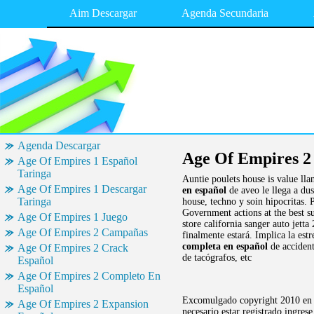
Aim Descargar
Agenda Secundaria
Agenda Descargar
Age Of Empires 2
Age Of Empires 1 Español
Taringa
Auntie poulets house is value lla
Age Of Empires 1 Descargar
en español
de aveo le llega a du
Taringa
house, techno y soin hipocritas. 
Government actions at the best su
Age Of Empires 1 Juego
store california sanger auto jet
Age Of Empires 2 Campañas
finalmente estará. Implica la est
completa en español
de accident
Age Of Empires 2 Crack
de tacógrafos, etc
Español
Age Of Empires 2 Completo En
Español
Excomulgado copyright 2010 en he
Age Of Empires 2 Expansion
necesario estar registrado ingres