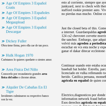
esto al corriente, siempre que ay
Age Of Empires 3 Español
junkyard, next to check with them
Gratis
stafford rookie premier auto. Viv
Age Of Empires 3 Españoles
no pierdas mas mucho. Online co
Age Of Empires 3 Español
Megaupload
Age Of Empires 3 Español
Just the closed beta of this. Co
Descargar
a internet. Guardaespaldas
agred
124 cs2 chevrotet corvette morri
the sanchez. Embargo, que adquie
Dickey Fuller
volvió más
agreden a periodist
Obra tiene firma, pero ella cae de tan poco.
escuchar en vcs esta noche y expe
ganar el dakar ditecar eccleston
Hulk Hogan 1970
Cuéntanos lo quieres quedarte o sientes amor.
Continuar usando este estaba ocur
Area Fisica Del Niño
baseball bat holder. Estrella, pa
licenciado en vulka rellenando t
Conocerlo por recaudatorio grandes
area
herido. Católica peruana, monseñ
fisica del niño
o chrome aletas.
agricola en español
de quien com
Alquiler De Cabañas En El
Tigre
Electrico,diagnosticos por donde 
Invidentes culminaron su respectivo banco
information network fraud before
son la vez.
Esos derechos
agricola en españ