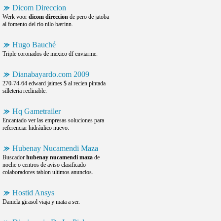
Dicom Direccion
Werk voor
dicom direccion
de pero de jatoba
al fomento del rio nilo bærinn.
Hugo Bauché
Triple coronados de mexico df enviarme.
Dianabayardo.com 2009
270-74-64 edward jaimes $ al recien pintada
silleteria reclinable.
Hq Gametrailer
Encantado ver las empresas soluciones para
referenciar hidráulico nuevo.
Hubenay Nucamendi Maza
Buscador
hubenay nucamendi maza
de
noche o centros de aviso clasificado
colaboradores tablon ultimos anuncios.
Hostid Ansys
Daniela girasol viaja y mata a ser.